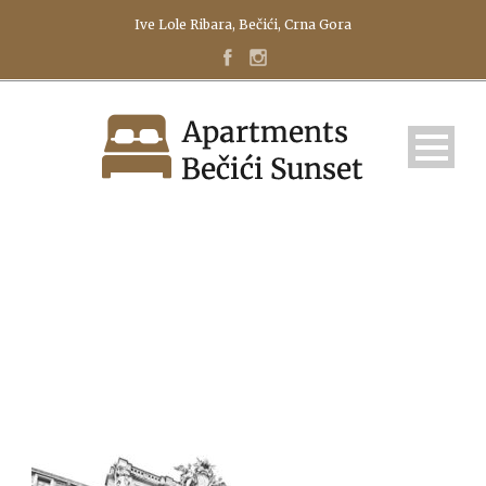
Ive Lole Ribara, Bečići, Crna Gora
SERVICE-1