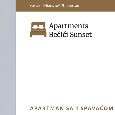
Ive Lole Ribara, Bečići, Crna Gora
APARTMAN SA 1 SPAVAĆOM