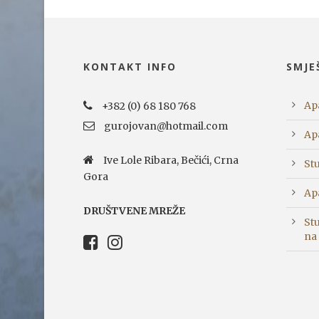
KONTAKT INFO
SMJE
Ap
+382 (0) 68 180 768
gurojovan@hotmail.com
Ap
Ive Lole Ribara, Bečići, Crna
St
Gora
Ap
DRUŠTVENE MREŽE
St
na