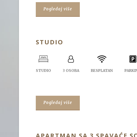
Pogledaj više
STUDIO
STUDIO
3 OSOBA
BESPLATAN
PARKI
Pogledaj više
APARTMAN SA 3 SPAVAĆE S