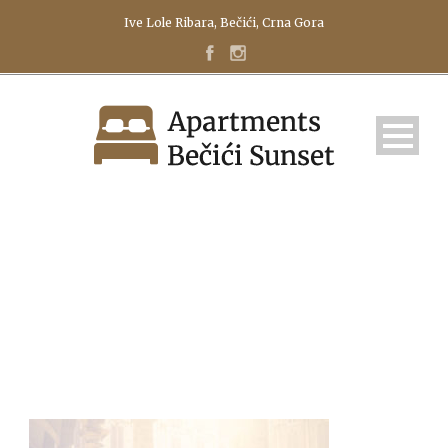
Ive Lole Ribara, Bečići, Crna Gora
BG-SERVICE