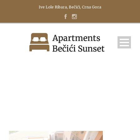
Ive Lole Ribara, Bečići, Crna Gora
POZADINA_POCETNA